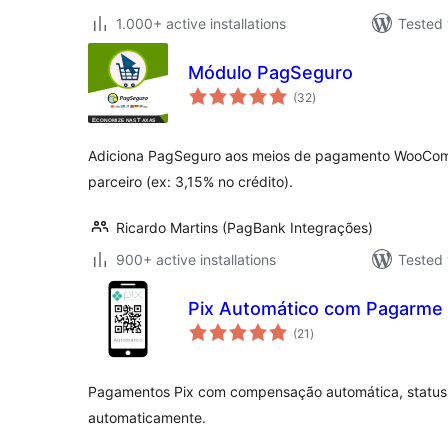
1.000+ active installations
Tested 
Módulo PagSeguro
total
(32
)
ratings
Adiciona PagSeguro aos meios de pagamento WooCom
parceiro (ex: 3,15% no crédito).
Ricardo Martins (PagBank Integrações)
900+ active installations
Tested 
Pix Automático com Pagarm
total
(21
)
ratings
Pagamentos Pix com compensação automática, status 
automaticamente.