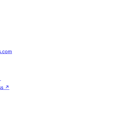
s.com
↗
ss
↗