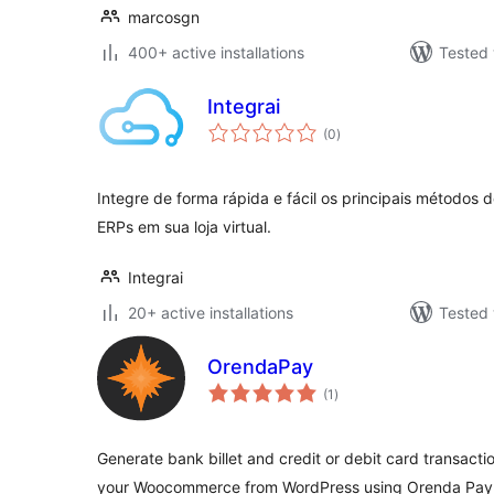
marcosgn
400+ active installations
Tested 
Integrai
total
(0
)
ratings
Integre de forma rápida e fácil os principais métodos 
ERPs em sua loja virtual.
Integrai
20+ active installations
Tested 
OrendaPay
total
(1
)
ratings
Generate bank billet and credit or debit card transact
your Woocommerce from WordPress using Orenda Pay