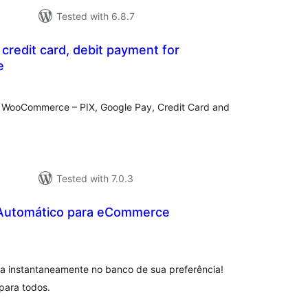
Tested with 6.8.7
 credit card, debit payment for
e
tal
tings
r WooCommerce – PIX, Google Pay, Credit Card and
Tested with 7.0.3
 Automático para eCommerce
tal
tings
ba instantaneamente no banco de sua preferência!
para todos.