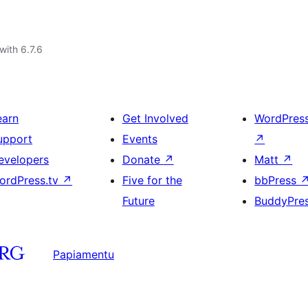
with 6.7.6
earn
Get Involved
WordPres
upport
Events
↗
evelopers
Donate
↗
Matt
↗
ordPress.tv
↗
Five for the
bbPress
Future
BuddyPre
Papiamentu