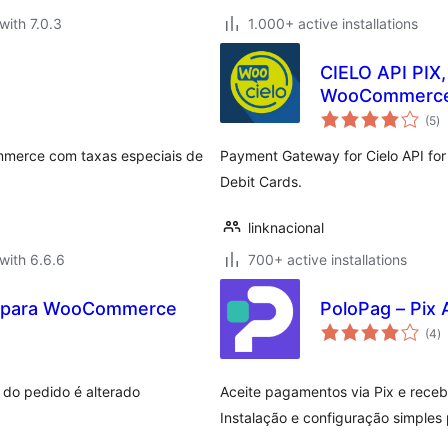
with 7.0.3
1.000+ active installations
CIELO API PIX,
WooCommerc
to
(5
)
ra
merce com taxas especiais de
Payment Gateway for Cielo API fo
Debit Cards.
linknacional
with 6.6.6
700+ active installations
e para WooCommerce
PoloPag – Pix
to
(4
)
ra
do pedido é alterado
Aceite pagamentos via Pix e rece
Instalação e configuração simples 