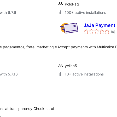
PoloPag
with 6.7.6
100+ active installations
JaJa Payment
to
(0
)
ra
de pagamentos, frete, marketing e
Accept payments with Multicaixa
yellen5
with 5.7.16
10+ active installations
ions at transparency Checkout of
.