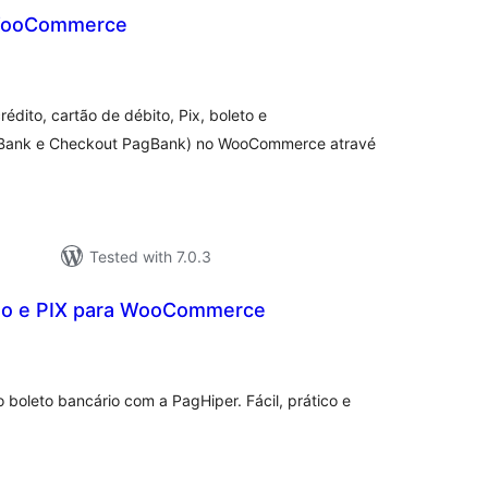
WooCommerce
tal
tings
édito, cartão de débito, Pix, boleto e
gBank e Checkout PagBank) no WooCommerce atravé
Tested with 7.0.3
to e PIX para WooCommerce
otal
ratings
 boleto bancário com a PagHiper. Fácil, prático e