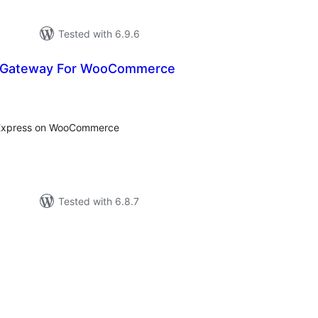
Tested with 6.9.6
 Gateway For WooCommerce
tal
tings
 Express on WooCommerce
Tested with 6.8.7