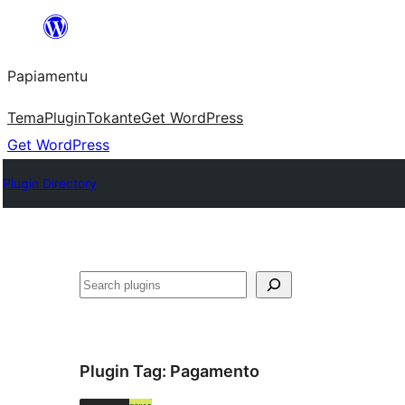
Skip
to
Papiamentu
content
Tema
Plugin
Tokante
Get WordPress
Get WordPress
Plugin Directory
Search
Plugin Tag:
Pagamento