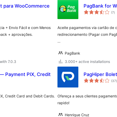
ct para WooCommerce
PagBank for 
to
(7
)
ra
cia + Envio Fácil e com Menos
Aceite pagamentos via cartão de cr
back + aprovações.
redirecionamento (Pagar com Pa
…
PagBank
with 7.0.3
3.000+ active installations
— Payment PIX, Credit
PagHiper Bole
t
(37
)
, Credit Card and Debit Cards.
Ofereça a seus clientes pagamento
rapido!
Henrique Cruz