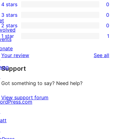
4 stars
0
5-
0
3 stars
0
star
4-
0
et
2 stars
0
reviews
star
3-
0
nvolved
1 star
1
reviews
star
2-
vents
1
reviews
star
onate
1-
reviews
Your review
See all
reviews
↗
star
wag
Support
review
↗
Got something to say? Need help?
View support forum
ordPress.com
↗
att
↗