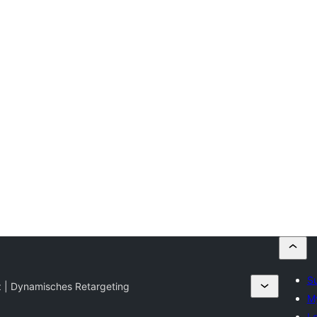
Su
z | Dynamisches Retargeting
My
Lo