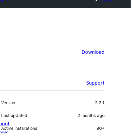
Download
Support
Meta
Version
2.2.1
Last updated
2 months
ago
bout
Active installations
90+
ews