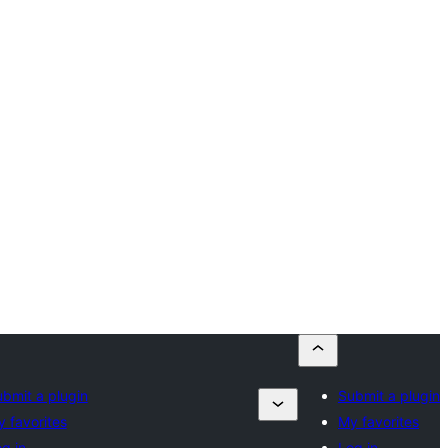
bmit a plugin
Submit a plugin
 favorites
My favorites
g in
Log in