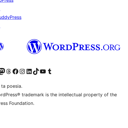
bPress
↗
uddyPress
↗
Twitter) account
r Bluesky account
sit our Mastodon account
Visit our Threads account
Visit our Facebook page
Visit our Instagram account
Visit our LinkedIn account
Visit our TikTok account
Visit our YouTube channel
Visit our Tumblr account
 ta poesia.
rdPress® trademark is the intellectual property of the
ess Foundation.