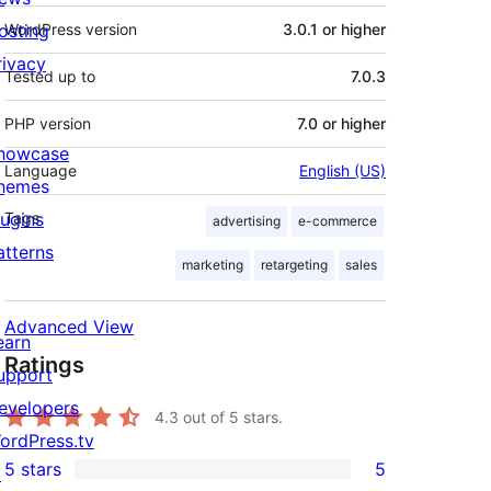
osting
WordPress version
3.0.1 or higher
rivacy
Tested up to
7.0.3
PHP version
7.0 or higher
howcase
Language
English (US)
hemes
lugins
Tags
advertising
e-commerce
atterns
marketing
retargeting
sales
Advanced View
earn
Ratings
upport
evelopers
4.3
out of 5 stars.
ordPress.tv
5 stars
5
↗
5