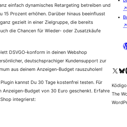
b
 ganz einfach dynamisches Retargeting betreiben und
 15 Prozent erhöhen. Darüber hinaus beeinflusst
B
nz gezielt in einer Zielgruppe, die bereits
 auch die Chancen für Wieder- oder Zusatzkäufe
omplett DSVGO-konform in deinen Webshop
rsönlicher, deutschsprachiger Kundensupport zur
Visit our X (formerly 
Visit ou
Vi
timum aus deinem Anzeigen-Budget rauszuholen!
Plugin kannst Du 30 Tage kostenfrei testen. Für
Kódigo
n Anzeigen-Budget von 30 Euro geschenkt. Erfahre
The Wo
Shop integrierst:
WordPr