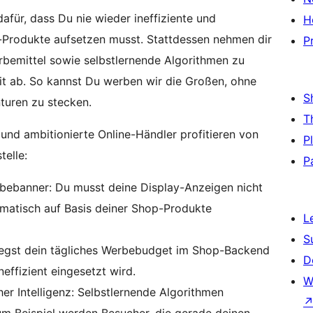
dafür, dass Du nie wieder ineffiziente und
H
Produkte aufsetzen musst. Stattdessen nehmen dir
P
rbemittel sowie selbstlernende Algorithmen zu
t ab. So kannst Du werben wir die Großen, ohne
S
turen zu stecken.
T
 und ambitionierte Online-Händler profitieren von
P
telle:
P
bebanner: Du musst deine Display-Anzeigen nicht
tomatisch auf Basis deiner Shop-Produkte
L
S
legst dein tägliches Werbebudget im Shop-Backend
D
neffizient eingesetzt wird.
W
r Intelligenz: Selbstlernende Algorithmen