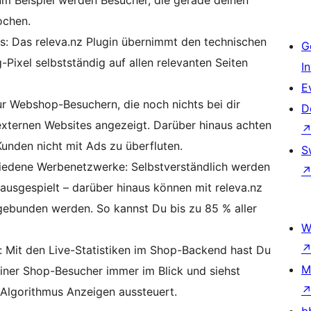
um Beispiel werden Besucher, die gerade deinen
ochen.
ls: Das releva.nz Plugin übernimmt den technischen
G
-Pixel selbstständig auf allen relevanten Seiten
I
E
ur Webshop-Besuchern, die noch nichts bei dir
D
xternen Websites angezeigt. Darüber hinaus achten
Kunden nicht mit Ads zu überfluten.
S
hiedene Werbenetzwerke: Selbstverständlich werden
usgespielt – darüber hinaus können mit releva.nz
gebunden werden. So kannst Du bis zu 85 % aller
W
 Mit den Live-Statistiken im Shop-Backend hast Du
M
iner Shop-Besucher immer im Blick und siehst
r Algorithmus Anzeigen aussteuert.