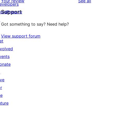
reviews
Your review
See all
evelopers
Support
ordPress.tv
↗
Got something to say? Need help?
View support forum
et
nvolved
vents
onate
↗
ive
or
he
uture