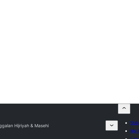
Subm
galan Hijriyah & Masehi
My f
Log 