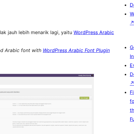
D
W
ak jauh lebih menarik lagi, yaitu
WordPress Arabic
G
zed Arabic font with
WordPress Arabic Font Plugin
I
E
D
F
f
t
F