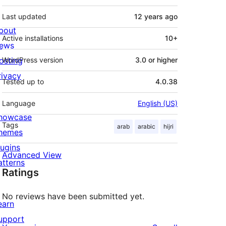
Last updated
12 years
ago
bout
Active installations
10+
ews
osting
WordPress version
3.0 or higher
rivacy
Tested up to
4.0.38
Language
English (US)
howcase
Tags
arab
arabic
hijri
hemes
lugins
Advanced View
atterns
Ratings
No reviews have been submitted yet.
earn
upport