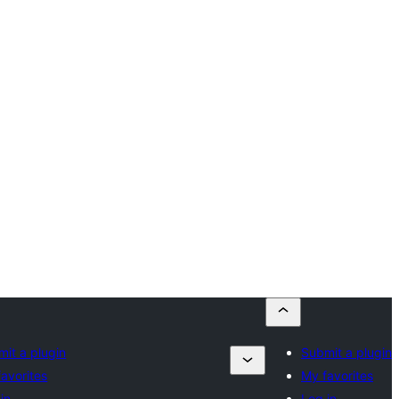
it a plugin
Submit a plugin
avorites
My favorites
in
Log in