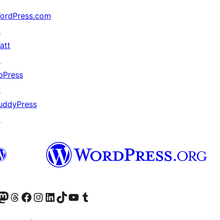
ordPress.com
↗
att
↗
bPress
↗
uddyPress
↗
Twitter) account
r Bluesky account
sit our Mastodon account
Visit our Threads account
Visit our Facebook page
Visit our Instagram account
Visit our LinkedIn account
Visit our TikTok account
Visit our YouTube channel
Visit our Tumblr account