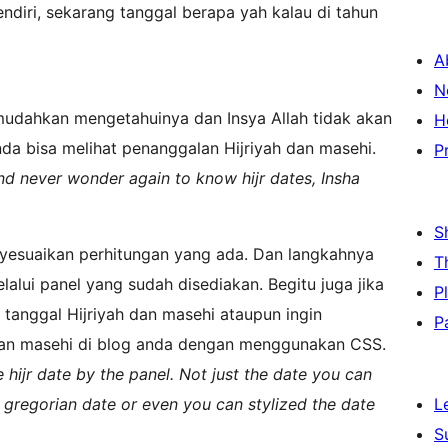
endiri, sekarang tanggal berapa yah kalau di tahun
A
N
mudahkan mengetahuinya dan Insya Allah tidak akan
H
nda bisa melihat penanggalan Hijriyah dan masehi.
P
and never wonder again to know hijr dates, Insha
S
enyesuaikan perhitungan yang ada. Dan langkahnya
T
ui panel yang sudah disediakan. Begitu juga jika
P
 tanggal Hijriyah dan masehi ataupun ingin
P
dan masehi di blog anda dengan menggunakan CSS.
e hijr date by the panel. Not just the date you can
 gregorian date or even you can stylized the date
L
S