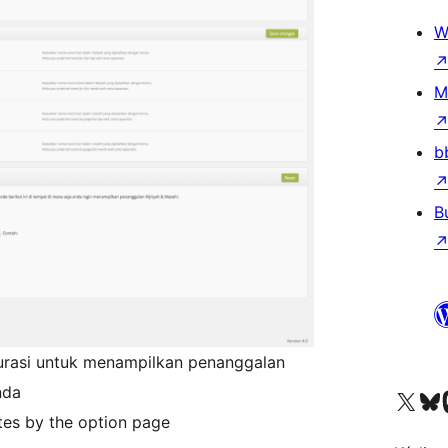
W
M
b
B
urasi untuk menampilkan penanggalan
nda
Visit our X (formerly 
Visit ou
Vi
tes by the option page